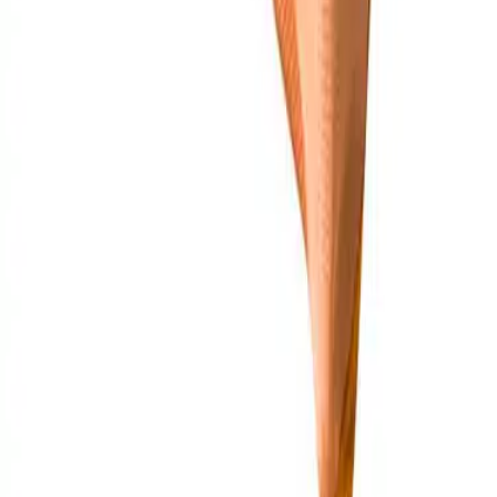
•
Hiltl
•
JOOP!
Modeberatung
089/1 22 333 44
Ihr Herrenausstatter.de Team
© Copyright
outlet-herrenausstatter.de
Datenschutzeinstellungen
Vertrag widerrufen
Zahlungsarten
Versandart