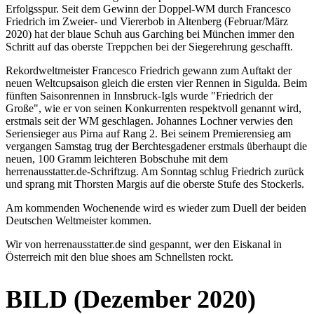
Erfolgsspur. Seit dem Gewinn der Doppel-WM durch Francesco
Friedrich im Zweier- und Viererbob in Altenberg (Februar/März
2020) hat der blaue Schuh aus Garching bei München immer den
Schritt auf das oberste Treppchen bei der Siegerehrung geschafft.
Rekordweltmeister Francesco Friedrich gewann zum Auftakt der
neuen Weltcupsaison gleich die ersten vier Rennen in Sigulda. Beim
fünften Saisonrennen in Innsbruck-Igls wurde "Friedrich der
Große", wie er von seinen Konkurrenten respektvoll genannt wird,
erstmals seit der WM geschlagen. Johannes Lochner verwies den
Seriensieger aus Pirna auf Rang 2. Bei seinem Premierensieg am
vergangen Samstag trug der Berchtesgadener erstmals überhaupt die
neuen, 100 Gramm leichteren Bobschuhe mit dem
herrenausstatter.de-Schriftzug. Am Sonntag schlug Friedrich zurück
und sprang mit Thorsten Margis auf die oberste Stufe des Stockerls.
Am kommenden Wochenende wird es wieder zum Duell der beiden
Deutschen Weltmeister kommen.
Wir von herrenausstatter.de sind gespannt, wer den Eiskanal in
Österreich mit den blue shoes am Schnellsten rockt.
BILD (Dezember 2020)