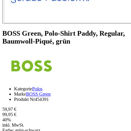
BOSS Green,
Polo-Shirt Paddy, Regular,
Baumwoll-Piqué, grün
Kategorie
Polos
Marke
BOSS Green
Produkt Nr
454391
59,97 €
99,95 €
40
%
inkl. MwSt.
Farbe:
grün-schwarz