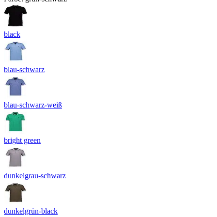
black
blau-schwarz
blau-schwarz-weiß
bright green
dunkelgrau-schwarz
dunkelgrün-black