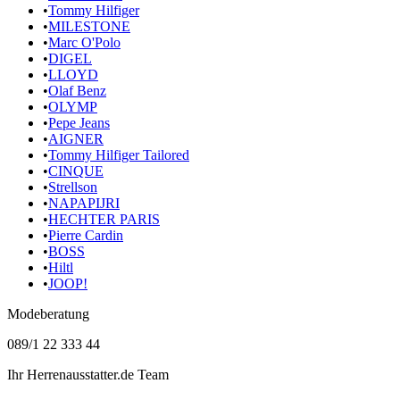
•
Tommy Hilfiger
•
MILESTONE
•
Marc O'Polo
•
DIGEL
•
LLOYD
•
Olaf Benz
•
OLYMP
•
Pepe Jeans
•
AIGNER
•
Tommy Hilfiger Tailored
•
CINQUE
•
Strellson
•
NAPAPIJRI
•
HECHTER PARIS
•
Pierre Cardin
•
BOSS
•
Hiltl
•
JOOP!
Modeberatung
089/1 22 333 44
Ihr Herrenausstatter.de Team