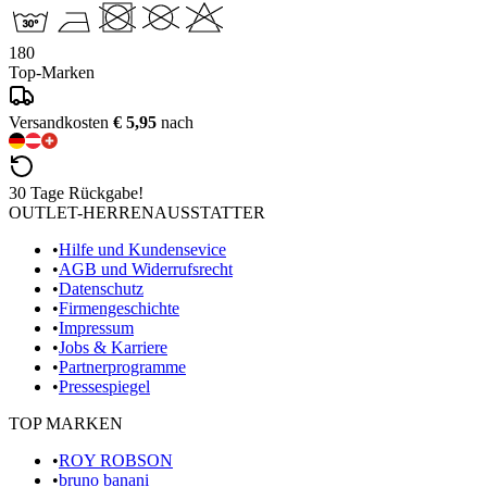
180
Top-Marken
Versandkosten
€ 5,95
nach
30 Tage Rückgabe!
OUTLET-HERRENAUSSTATTER
•
Hilfe und Kundensevice
•
AGB und Widerrufsrecht
•
Datenschutz
•
Firmengeschichte
•
Impressum
•
Jobs & Karriere
•
Partnerprogramme
•
Pressespiegel
TOP MARKEN
•
ROY ROBSON
•
bruno banani