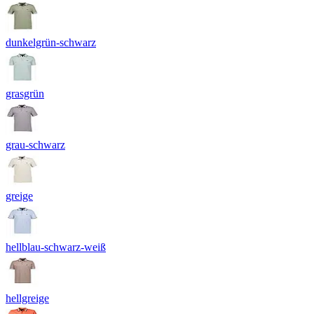
dunkelgrün-schwarz
grasgrün
grau-schwarz
greige
hellblau-schwarz-weiß
hellgreige