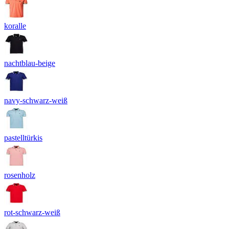
koralle
nachtblau-beige
navy-schwarz-weiß
pastelltürkis
rosenholz
rot-schwarz-weiß