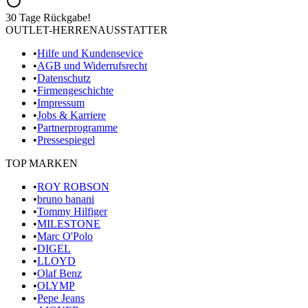
30 Tage Rückgabe!
OUTLET-HERRENAUSSTATTER
•
Hilfe und Kundensevice
•
AGB und Widerrufsrecht
•
Datenschutz
•
Firmengeschichte
•
Impressum
•
Jobs & Karriere
•
Partnerprogramme
•
Pressespiegel
TOP MARKEN
•
ROY ROBSON
•
bruno banani
•
Tommy Hilfiger
•
MILESTONE
•
Marc O'Polo
•
DIGEL
•
LLOYD
•
Olaf Benz
•
OLYMP
•
Pepe Jeans