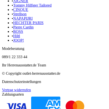
•
AIGNER
•
Tommy Hilfiger Tailored
•
CINQUE
•
Strellson
•
NAPAPIJRI
•
HECHTER PARIS
•
Pierre Cardin
•
BOSS
•
Hiltl
•
JOOP!
Modeberatung
089/1 22 333 44
Ihr Herrenausstatter.de Team
© Copyright
outlet-herrenausstatter.de
Datenschutzeinstellungen
Vertrag widerrufen
Zahlungsarten