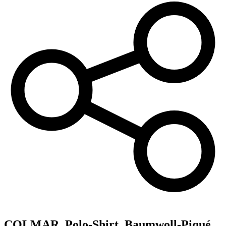
COLMAR,
Polo-Shirt, Baumwoll-Piqué,