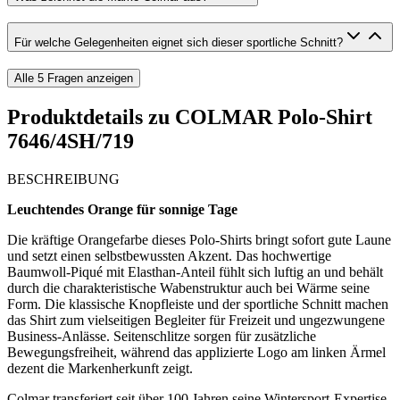
Für welche Gelegenheiten eignet sich dieser sportliche Schnitt?
Alle
5
Fragen anzeigen
Produktdetails zu
COLMAR Polo-Shirt
7646/4SH/719
BESCHREIBUNG
Leuchtendes Orange für sonnige Tage
Die kräftige Orangefarbe dieses Polo-Shirts bringt sofort gute Laune
und setzt einen selbstbewussten Akzent. Das hochwertige
Baumwoll-Piqué mit Elasthan-Anteil fühlt sich luftig an und behält
durch die charakteristische Wabenstruktur auch bei Wärme seine
Form. Die klassische Knopfleiste und der sportliche Schnitt machen
das Shirt zum vielseitigen Begleiter für Freizeit und ungezwungene
Business-Anlässe. Seitenschlitze sorgen für zusätzliche
Bewegungsfreiheit, während das applizierte Logo am linken Ärmel
dezent die Markenherkunft zeigt.
Colmar transferiert seit über 100 Jahren seine Wintersport-Expertise