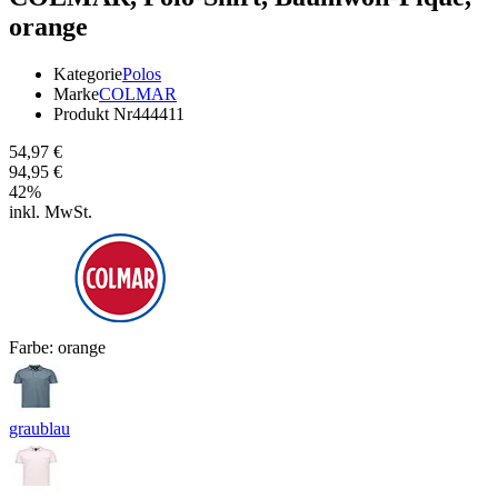
orange
Kategorie
Polos
Marke
COLMAR
Produkt Nr
444411
54,97 €
94,95 €
42
%
inkl. MwSt.
Farbe:
orange
graublau