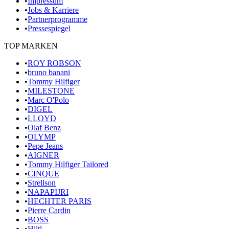
•
Impressum
•
Jobs & Karriere
•
Partnerprogramme
•
Pressespiegel
TOP MARKEN
•
ROY ROBSON
•
bruno banani
•
Tommy Hilfiger
•
MILESTONE
•
Marc O'Polo
•
DIGEL
•
LLOYD
•
Olaf Benz
•
OLYMP
•
Pepe Jeans
•
AIGNER
•
Tommy Hilfiger Tailored
•
CINQUE
•
Strellson
•
NAPAPIJRI
•
HECHTER PARIS
•
Pierre Cardin
•
BOSS
•
Hiltl