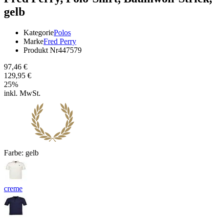
gelb
Kategorie
Polos
Marke
Fred Perry
Produkt Nr
447579
97,46 €
129,95 €
25
%
inkl. MwSt.
Farbe:
gelb
creme