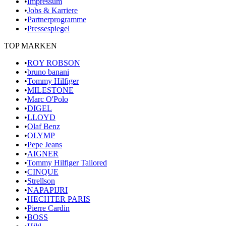
•
Impressum
•
Jobs & Karriere
•
Partnerprogramme
•
Pressespiegel
TOP MARKEN
•
ROY ROBSON
•
bruno banani
•
Tommy Hilfiger
•
MILESTONE
•
Marc O'Polo
•
DIGEL
•
LLOYD
•
Olaf Benz
•
OLYMP
•
Pepe Jeans
•
AIGNER
•
Tommy Hilfiger Tailored
•
CINQUE
•
Strellson
•
NAPAPIJRI
•
HECHTER PARIS
•
Pierre Cardin
•
BOSS