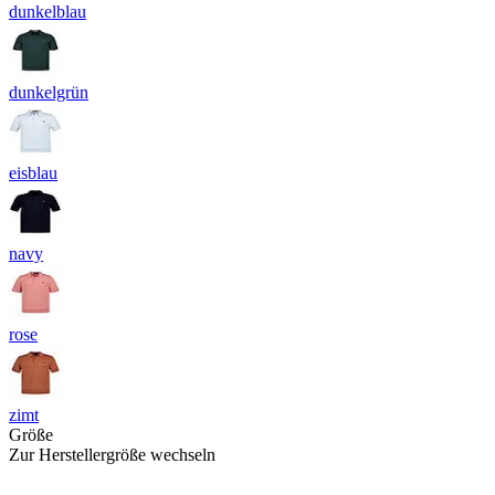
dunkelblau
dunkelgrün
eisblau
navy
rose
zimt
Größe
Zur Herstellergröße wechseln