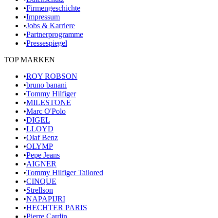
•
Firmengeschichte
•
Impressum
•
Jobs & Karriere
•
Partnerprogramme
•
Pressespiegel
TOP MARKEN
•
ROY ROBSON
•
bruno banani
•
Tommy Hilfiger
•
MILESTONE
•
Marc O'Polo
•
DIGEL
•
LLOYD
•
Olaf Benz
•
OLYMP
•
Pepe Jeans
•
AIGNER
•
Tommy Hilfiger Tailored
•
CINQUE
•
Strellson
•
NAPAPIJRI
•
HECHTER PARIS
•
Pierre Cardin