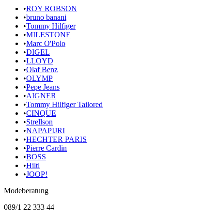
•
ROY ROBSON
•
bruno banani
•
Tommy Hilfiger
•
MILESTONE
•
Marc O'Polo
•
DIGEL
•
LLOYD
•
Olaf Benz
•
OLYMP
•
Pepe Jeans
•
AIGNER
•
Tommy Hilfiger Tailored
•
CINQUE
•
Strellson
•
NAPAPIJRI
•
HECHTER PARIS
•
Pierre Cardin
•
BOSS
•
Hiltl
•
JOOP!
Modeberatung
089/1 22 333 44