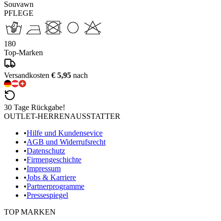
Souvawn
PFLEGE
180
Top-Marken
Versandkosten
€ 5,95
nach
30 Tage Rückgabe!
OUTLET-HERRENAUSSTATTER
•
Hilfe und Kundensevice
•
AGB und Widerrufsrecht
•
Datenschutz
•
Firmengeschichte
•
Impressum
•
Jobs & Karriere
•
Partnerprogramme
•
Pressespiegel
TOP MARKEN