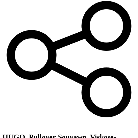
HUGO,
Pullover Souvawn, Viskose-