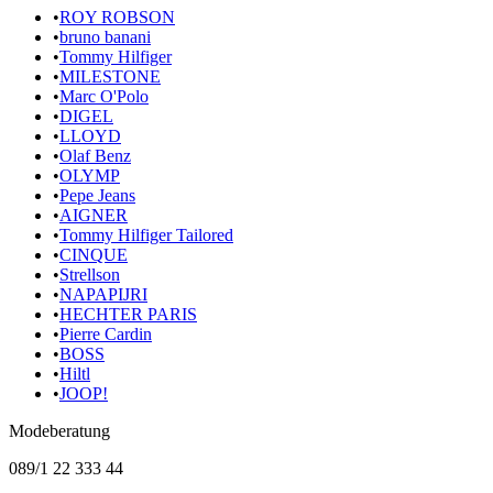
•
ROY ROBSON
•
bruno banani
•
Tommy Hilfiger
•
MILESTONE
•
Marc O'Polo
•
DIGEL
•
LLOYD
•
Olaf Benz
•
OLYMP
•
Pepe Jeans
•
AIGNER
•
Tommy Hilfiger Tailored
•
CINQUE
•
Strellson
•
NAPAPIJRI
•
HECHTER PARIS
•
Pierre Cardin
•
BOSS
•
Hiltl
•
JOOP!
Modeberatung
089/1 22 333 44