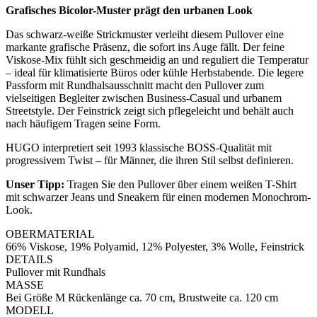
Grafisches Bicolor-Muster prägt den urbanen Look
Das schwarz-weiße Strickmuster verleiht diesem Pullover eine
markante grafische Präsenz, die sofort ins Auge fällt. Der feine
Viskose-Mix fühlt sich geschmeidig an und reguliert die Temperatur
– ideal für klimatisierte Büros oder kühle Herbstabende. Die legere
Passform mit Rundhalsausschnitt macht den Pullover zum
vielseitigen Begleiter zwischen Business-Casual und urbanem
Streetstyle. Der Feinstrick zeigt sich pflegeleicht und behält auch
nach häufigem Tragen seine Form.
HUGO interpretiert seit 1993 klassische BOSS-Qualität mit
progressivem Twist – für Männer, die ihren Stil selbst definieren.
Unser Tipp:
Tragen Sie den Pullover über einem weißen T-Shirt
mit schwarzer Jeans und Sneakern für einen modernen Monochrom-
Look.
OBERMATERIAL
66% Viskose, 19% Polyamid, 12% Polyester, 3% Wolle, Feinstrick
DETAILS
Pullover mit Rundhals
MASSE
Bei Größe M Rückenlänge ca. 70 cm, Brustweite ca. 120 cm
MODELL