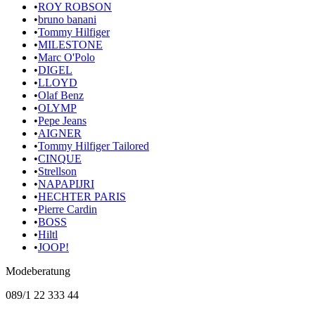
•
ROY ROBSON
•
bruno banani
•
Tommy Hilfiger
•
MILESTONE
•
Marc O'Polo
•
DIGEL
•
LLOYD
•
Olaf Benz
•
OLYMP
•
Pepe Jeans
•
AIGNER
•
Tommy Hilfiger Tailored
•
CINQUE
•
Strellson
•
NAPAPIJRI
•
HECHTER PARIS
•
Pierre Cardin
•
BOSS
•
Hiltl
•
JOOP!
Modeberatung
089/1 22 333 44