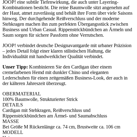
JOOP! eine subtile Tiefenwirkung, die auch unter Layering-
Kombinationen besticht. Die reine Baumwolle sitzt angenehm auf
der Haut, atmet zuverlässig und behält ihre Form über viele Saisons
hinweg. Der durchgehende Reißverschluss und der moderne
Stehkragen machen ihn zum perfekten Übergangsstück zwischen
Business und Urban Casual. Rippenstrickbündchen an Ärmeln und
Saum sorgen für sichere Passform ohne Verrutschen.
JOOP! verbindet deutsche Designavantgarde mit urbaner Präzision
– jedes Detail folgt einer klaren stilistischen Haltung, die
Individualität mit handwerklicher Qualität verbindet.
Unser Tipp:
Kombinieren Sie den Cardigan über einem
cremefarbenen Hemd mit dunkler Chino und eleganten
Lederschuhen für einen zeitgemäßen Business-Look, der auch in
der kälteren Jahreszeit überzeugt.
OBERMATERIAL
100% Baumwolle, Strukturierter Strick
DETAILS
Cardigan mit Stehkragen, Reißverschluss und
Rippenstrickbündchen am Ärmel- und Saumabschluss
MASSE
Bei Größe M Rückenlänge ca. 74 cm, Brustweite ca. 106 cm
MODELL