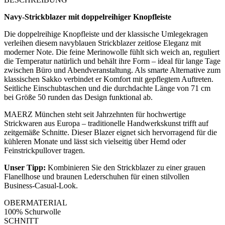
Navy-Strickblazer mit doppelreihiger Knopfleiste
Die doppelreihige Knopfleiste und der klassische Umlegekragen
verleihen diesem navyblauen Strickblazer zeitlose Eleganz mit
moderner Note. Die feine Merinowolle fühlt sich weich an, reguliert
die Temperatur natürlich und behält ihre Form – ideal für lange Tage
zwischen Büro und Abendveranstaltung. Als smarte Alternative zum
klassischen Sakko verbindet er Komfort mit gepflegtem Auftreten.
Seitliche Einschubtaschen und die durchdachte Länge von 71 cm
bei Größe 50 runden das Design funktional ab.
MAERZ München steht seit Jahrzehnten für hochwertige
Strickwaren aus Europa – traditionelle Handwerkskunst trifft auf
zeitgemäße Schnitte. Dieser Blazer eignet sich hervorragend für die
kühleren Monate und lässt sich vielseitig über Hemd oder
Feinstrickpullover tragen.
Unser Tipp:
Kombinieren Sie den Strickblazer zu einer grauen
Flanellhose und braunen Lederschuhen für einen stilvollen
Business-Casual-Look.
OBERMATERIAL
100% Schurwolle
SCHNITT