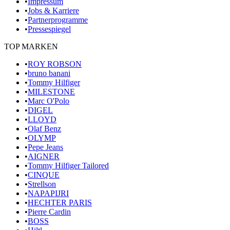
•
Impressum
•
Jobs & Karriere
•
Partnerprogramme
•
Pressespiegel
TOP MARKEN
•
ROY ROBSON
•
bruno banani
•
Tommy Hilfiger
•
MILESTONE
•
Marc O'Polo
•
DIGEL
•
LLOYD
•
Olaf Benz
•
OLYMP
•
Pepe Jeans
•
AIGNER
•
Tommy Hilfiger Tailored
•
CINQUE
•
Strellson
•
NAPAPIJRI
•
HECHTER PARIS
•
Pierre Cardin
•
BOSS