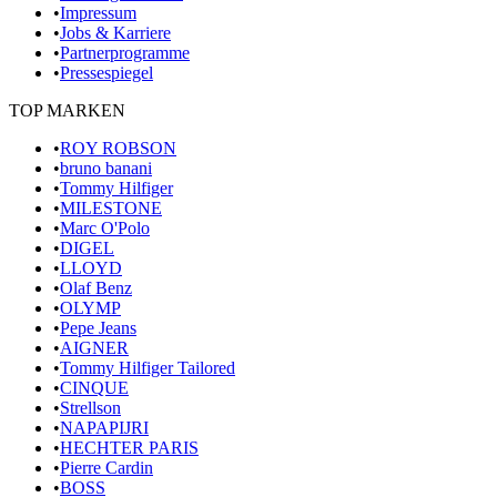
•
Impressum
•
Jobs & Karriere
•
Partnerprogramme
•
Pressespiegel
TOP MARKEN
•
ROY ROBSON
•
bruno banani
•
Tommy Hilfiger
•
MILESTONE
•
Marc O'Polo
•
DIGEL
•
LLOYD
•
Olaf Benz
•
OLYMP
•
Pepe Jeans
•
AIGNER
•
Tommy Hilfiger Tailored
•
CINQUE
•
Strellson
•
NAPAPIJRI
•
HECHTER PARIS
•
Pierre Cardin
•
BOSS