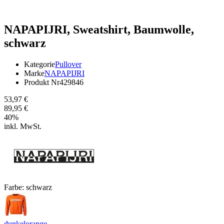
NAPAPIJRI,
Sweatshirt, Baumwolle,
schwarz
Kategorie
Pullover
Marke
NAPAPIJRI
Produkt Nr
429846
53,97 €
89,95 €
40
%
inkl. MwSt.
Farbe:
schwarz
dunkelorange