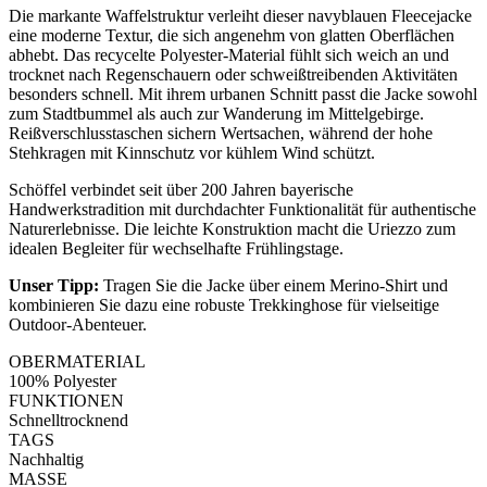
Die markante Waffelstruktur verleiht dieser navyblauen Fleecejacke
eine moderne Textur, die sich angenehm von glatten Oberflächen
abhebt. Das recycelte Polyester-Material fühlt sich weich an und
trocknet nach Regenschauern oder schweißtreibenden Aktivitäten
besonders schnell. Mit ihrem urbanen Schnitt passt die Jacke sowohl
zum Stadtbummel als auch zur Wanderung im Mittelgebirge.
Reißverschlusstaschen sichern Wertsachen, während der hohe
Stehkragen mit Kinnschutz vor kühlem Wind schützt.
Schöffel verbindet seit über 200 Jahren bayerische
Handwerkstradition mit durchdachter Funktionalität für authentische
Naturerlebnisse. Die leichte Konstruktion macht die Uriezzo zum
idealen Begleiter für wechselhafte Frühlingstage.
Unser Tipp:
Tragen Sie die Jacke über einem Merino-Shirt und
kombinieren Sie dazu eine robuste Trekkinghose für vielseitige
Outdoor-Abenteuer.
OBERMATERIAL
100% Polyester
FUNKTIONEN
Schnelltrocknend
TAGS
Nachhaltig
MASSE