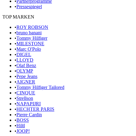
•
Partnerprogramme
•
Pressespiegel
TOP MARKEN
•
ROY ROBSON
•
bruno banani
•
Tommy Hilfiger
•
MILESTONE
•
Marc O'Polo
•
DIGEL
•
LLOYD
•
Olaf Benz
•
OLYMP
•
Pepe Jeans
•
AIGNER
•
Tommy Hilfiger Tailored
•
CINQUE
•
Strellson
•
NAPAPIJRI
•
HECHTER PARIS
•
Pierre Cardin
•
BOSS
•
Hiltl
•
JOOP!