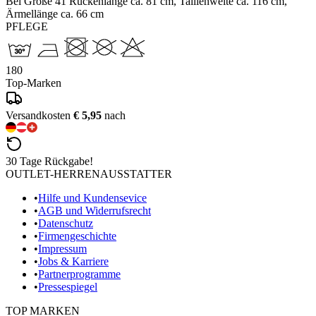
Bei Größe 41 Rückenlänge ca. 81 cm, Taillenweite ca. 116 cm,
Ärmellänge ca. 66 cm
PFLEGE
180
Top-Marken
Versandkosten
€ 5,95
nach
30 Tage Rückgabe!
OUTLET-HERRENAUSSTATTER
•
Hilfe und Kundensevice
•
AGB und Widerrufsrecht
•
Datenschutz
•
Firmengeschichte
•
Impressum
•
Jobs & Karriere
•
Partnerprogramme
•
Pressespiegel
TOP MARKEN