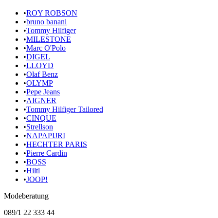
•
ROY ROBSON
•
bruno banani
•
Tommy Hilfiger
•
MILESTONE
•
Marc O'Polo
•
DIGEL
•
LLOYD
•
Olaf Benz
•
OLYMP
•
Pepe Jeans
•
AIGNER
•
Tommy Hilfiger Tailored
•
CINQUE
•
Strellson
•
NAPAPIJRI
•
HECHTER PARIS
•
Pierre Cardin
•
BOSS
•
Hiltl
•
JOOP!
Modeberatung
089/1 22 333 44