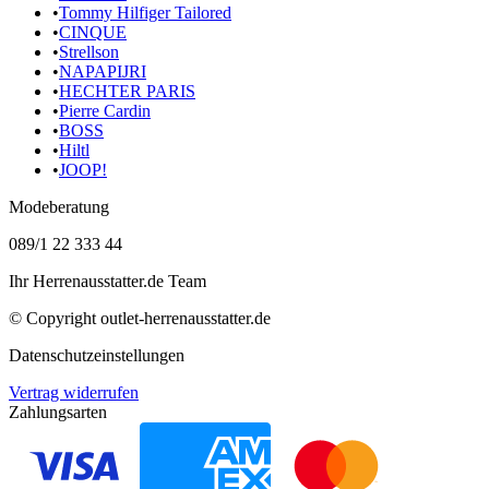
•
Tommy Hilfiger Tailored
•
CINQUE
•
Strellson
•
NAPAPIJRI
•
HECHTER PARIS
•
Pierre Cardin
•
BOSS
•
Hiltl
•
JOOP!
Modeberatung
089/1 22 333 44
Ihr Herrenausstatter.de Team
© Copyright
outlet-herrenausstatter.de
Datenschutzeinstellungen
Vertrag widerrufen
Zahlungsarten