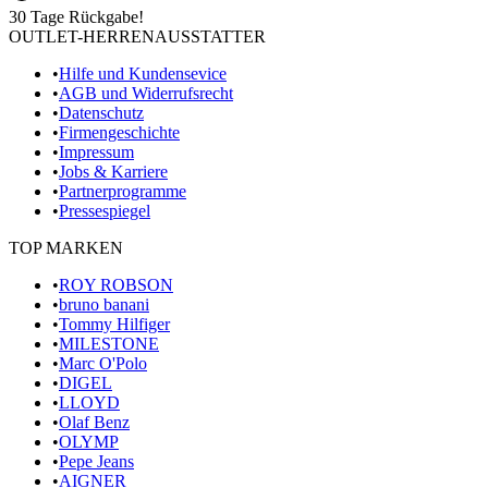
30 Tage Rückgabe!
OUTLET-HERRENAUSSTATTER
•
Hilfe und Kundensevice
•
AGB und Widerrufsrecht
•
Datenschutz
•
Firmengeschichte
•
Impressum
•
Jobs & Karriere
•
Partnerprogramme
•
Pressespiegel
TOP MARKEN
•
ROY ROBSON
•
bruno banani
•
Tommy Hilfiger
•
MILESTONE
•
Marc O'Polo
•
DIGEL
•
LLOYD
•
Olaf Benz
•
OLYMP
•
Pepe Jeans
•
AIGNER