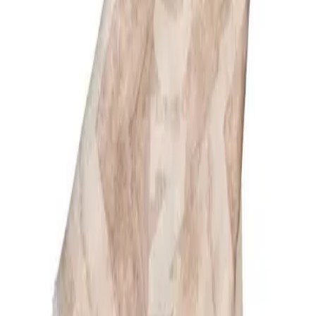
MISSONI Accessoires Schals
2 Produkte
MISSONI
Schal, Leinen, dunkelolivgrün gemustert
124,98 €
249,95 €
50
%
In den Warenkorb
MISSONI
Schal, Leinen, hellbeige gemustert
124,98 €
249,95 €
50
%