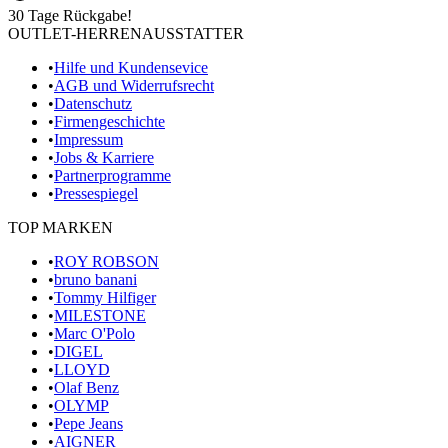
30 Tage Rückgabe!
OUTLET-HERRENAUSSTATTER
•
Hilfe und Kundensevice
•
AGB und Widerrufsrecht
•
Datenschutz
•
Firmengeschichte
•
Impressum
•
Jobs & Karriere
•
Partnerprogramme
•
Pressespiegel
TOP MARKEN
•
ROY ROBSON
•
bruno banani
•
Tommy Hilfiger
•
MILESTONE
•
Marc O'Polo
•
DIGEL
•
LLOYD
•
Olaf Benz
•
OLYMP
•
Pepe Jeans
•
AIGNER