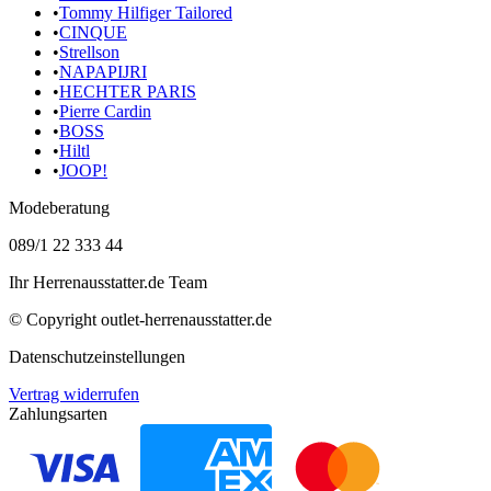
•
Tommy Hilfiger Tailored
•
CINQUE
•
Strellson
•
NAPAPIJRI
•
HECHTER PARIS
•
Pierre Cardin
•
BOSS
•
Hiltl
•
JOOP!
Modeberatung
089/1 22 333 44
Ihr Herrenausstatter.de Team
© Copyright
outlet-herrenausstatter.de
Datenschutzeinstellungen
Vertrag widerrufen
Zahlungsarten