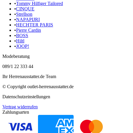
•
Tommy Hilfiger Tailored
•
CINQUE
•
Strellson
•
NAPAPIJRI
•
HECHTER PARIS
•
Pierre Cardin
•
BOSS
•
Hiltl
•
JOOP!
Modeberatung
089/1 22 333 44
Ihr Herrenausstatter.de Team
© Copyright
outlet-herrenausstatter.de
Datenschutzeinstellungen
Vertrag widerrufen
Zahlungsarten