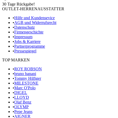
30 Tage Rückgabe!
OUTLET-HERRENAUSSTATTER
•
Hilfe und Kundensevice
•
AGB und Widerrufsrecht
•
Datenschutz
•
Firmengeschichte
•
Impressum
•
Jobs & Karriere
•
Partnerprogramme
•
Pressespiegel
TOP MARKEN
•
ROY ROBSON
•
bruno banani
•
Tommy Hilfiger
•
MILESTONE
•
Marc O'Polo
•
DIGEL
•
LLOYD
•
Olaf Benz
•
OLYMP
•
Pepe Jeans
•
AIGNER