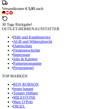
Versandkosten
€ 5,95
nach
30 Tage Rückgabe!
OUTLET-HERRENAUSSTATTER
•
Hilfe und Kundensevice
•
AGB und Widerrufsrecht
•
Datenschutz
•
Firmengeschichte
•
Impressum
•
Jobs & Karriere
•
Partnerprogramme
•
Pressespiegel
TOP MARKEN
•
ROY ROBSON
•
bruno banani
•
Tommy Hilfiger
•
MILESTONE
•
Marc O'Polo
•
DIGEL