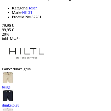
Kategorie
Hosen
Marke
HILTL
Produkt Nr
457781
79,96 €
99,95 €
20
%
inkl. MwSt.
Farbe:
dunkelgrün
beige
dunkelblau