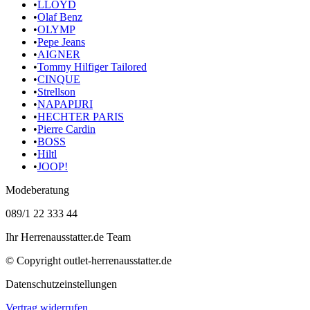
•
LLOYD
•
Olaf Benz
•
OLYMP
•
Pepe Jeans
•
AIGNER
•
Tommy Hilfiger Tailored
•
CINQUE
•
Strellson
•
NAPAPIJRI
•
HECHTER PARIS
•
Pierre Cardin
•
BOSS
•
Hiltl
•
JOOP!
Modeberatung
089/1 22 333 44
Ihr Herrenausstatter.de Team
© Copyright
outlet-herrenausstatter.de
Datenschutzeinstellungen
Vertrag widerrufen