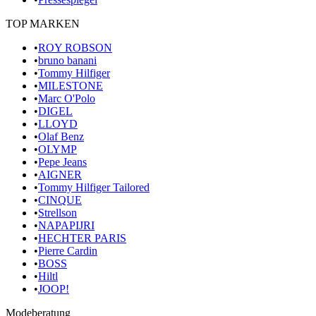
TOP MARKEN
•
ROY ROBSON
•
bruno banani
•
Tommy Hilfiger
•
MILESTONE
•
Marc O'Polo
•
DIGEL
•
LLOYD
•
Olaf Benz
•
OLYMP
•
Pepe Jeans
•
AIGNER
•
Tommy Hilfiger Tailored
•
CINQUE
•
Strellson
•
NAPAPIJRI
•
HECHTER PARIS
•
Pierre Cardin
•
BOSS
•
Hiltl
•
JOOP!
Modeberatung