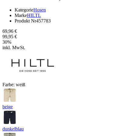
Kategorie
Hosen
Marke
HILTL
Produkt Nr
457783
69,96 €
99,95 €
30
%
inkl. MwSt.
Farbe:
weiß
beige
dunkelblau