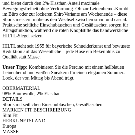
und bietet durch den 2%-Elasthan-Anteil maximale
Bewegungsfreiheit ohne Verformung. Ob zur Leinenhemd-Kombi
im Büro oder zur lockeren Shirt-Variante am Wochenende – diese
Shorts meistern mühelos den Wechsel zwischen smart und casual.
Praktische seitliche Einschubtaschen und Gesäßtaschen sorgen für
Alltagsfunktion, während die roten Knopfstifte das handwerkliche
HILTL-Siegel setzen.
HILTL steht seit 1955 für bayerische Schneiderkunst und bewusste
Reduktion auf das Wesentliche – jede Hose ein Bekenntnis zu
Qualität statt Masse.
Unser Tipp:
Kombinieren Sie die Percino mit einem hellblauen
Leinenhemd und weißen Sneakern für einen eleganten Sommer-
Look, der von Mittag bis Abend trägt.
OBERMATERIAL
98% Baumwolle, 2% Elasthan
DETAILS
Shorts mit seitlichen Einschubtaschen, Gesäßtaschen
MARKEN FIT BESCHREIBUNG
Slim Fit
HERKUNFTSLAND
Europa
MASSE