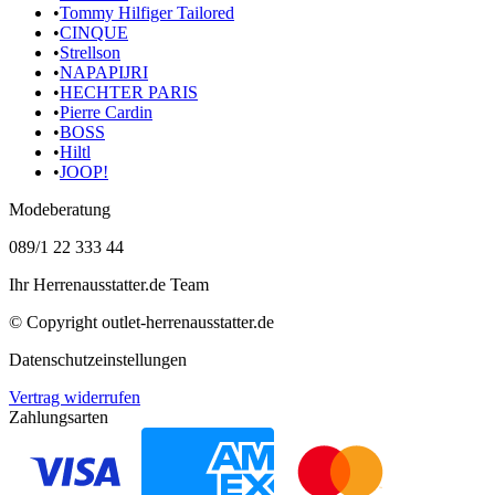
•
Tommy Hilfiger Tailored
•
CINQUE
•
Strellson
•
NAPAPIJRI
•
HECHTER PARIS
•
Pierre Cardin
•
BOSS
•
Hiltl
•
JOOP!
Modeberatung
089/1 22 333 44
Ihr Herrenausstatter.de Team
© Copyright
outlet-herrenausstatter.de
Datenschutzeinstellungen
Vertrag widerrufen
Zahlungsarten