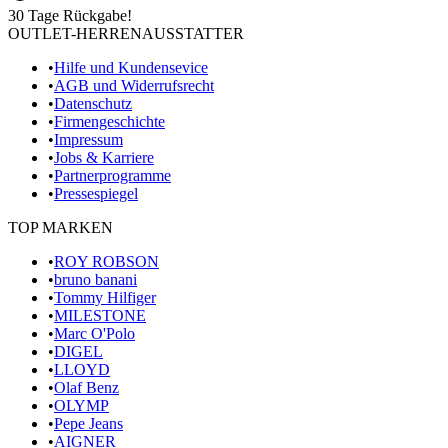
30 Tage Rückgabe!
OUTLET-HERRENAUSSTATTER
•
Hilfe und Kundensevice
•
AGB und Widerrufsrecht
•
Datenschutz
•
Firmengeschichte
•
Impressum
•
Jobs & Karriere
•
Partnerprogramme
•
Pressespiegel
TOP MARKEN
•
ROY ROBSON
•
bruno banani
•
Tommy Hilfiger
•
MILESTONE
•
Marc O'Polo
•
DIGEL
•
LLOYD
•
Olaf Benz
•
OLYMP
•
Pepe Jeans
•
AIGNER