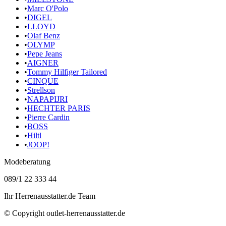
•
Marc O'Polo
•
DIGEL
•
LLOYD
•
Olaf Benz
•
OLYMP
•
Pepe Jeans
•
AIGNER
•
Tommy Hilfiger Tailored
•
CINQUE
•
Strellson
•
NAPAPIJRI
•
HECHTER PARIS
•
Pierre Cardin
•
BOSS
•
Hiltl
•
JOOP!
Modeberatung
089/1 22 333 44
Ihr Herrenausstatter.de Team
© Copyright
outlet-herrenausstatter.de