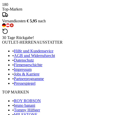
180
Top-Marken
Versandkosten
€ 5,95
nach
30 Tage Rückgabe!
OUTLET-HERRENAUSSTATTER
•
Hilfe und Kundensevice
•
AGB und Widerrufsrecht
•
Datenschutz
•
Firmengeschichte
•
Impressum
•
Jobs & Karriere
•
Partnerprogramme
•
Pressespiegel
TOP MARKEN
•
ROY ROBSON
•
bruno banani
•
Tommy Hilfiger
•
MILESTONE