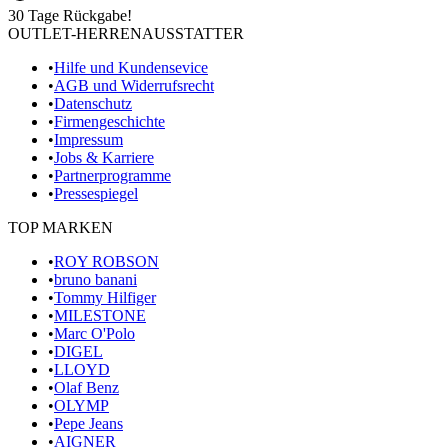
30 Tage Rückgabe!
OUTLET-HERRENAUSSTATTER
•
Hilfe und Kundensevice
•
AGB und Widerrufsrecht
•
Datenschutz
•
Firmengeschichte
•
Impressum
•
Jobs & Karriere
•
Partnerprogramme
•
Pressespiegel
TOP MARKEN
•
ROY ROBSON
•
bruno banani
•
Tommy Hilfiger
•
MILESTONE
•
Marc O'Polo
•
DIGEL
•
LLOYD
•
Olaf Benz
•
OLYMP
•
Pepe Jeans
•
AIGNER