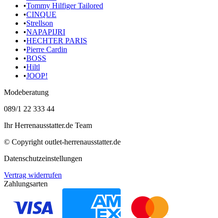
•
Tommy Hilfiger Tailored
•
CINQUE
•
Strellson
•
NAPAPIJRI
•
HECHTER PARIS
•
Pierre Cardin
•
BOSS
•
Hiltl
•
JOOP!
Modeberatung
089/1 22 333 44
Ihr Herrenausstatter.de Team
© Copyright
outlet-herrenausstatter.de
Datenschutzeinstellungen
Vertrag widerrufen
Zahlungsarten