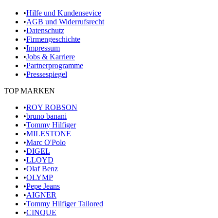
•
Hilfe und Kundensevice
•
AGB und Widerrufsrecht
•
Datenschutz
•
Firmengeschichte
•
Impressum
•
Jobs & Karriere
•
Partnerprogramme
•
Pressespiegel
TOP MARKEN
•
ROY ROBSON
•
bruno banani
•
Tommy Hilfiger
•
MILESTONE
•
Marc O'Polo
•
DIGEL
•
LLOYD
•
Olaf Benz
•
OLYMP
•
Pepe Jeans
•
AIGNER
•
Tommy Hilfiger Tailored
•
CINQUE