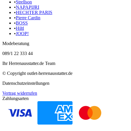
•
Strellson
•
NAPAPIJRI
•
HECHTER PARIS
•
Pierre Cardin
•
BOSS
•
Hiltl
•
JOOP!
Modeberatung
089/1 22 333 44
Ihr Herrenausstatter.de Team
© Copyright
outlet-herrenausstatter.de
Datenschutzeinstellungen
Vertrag widerrufen
Zahlungsarten