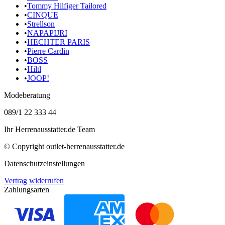
•
Tommy Hilfiger Tailored
•
CINQUE
•
Strellson
•
NAPAPIJRI
•
HECHTER PARIS
•
Pierre Cardin
•
BOSS
•
Hiltl
•
JOOP!
Modeberatung
089/1 22 333 44
Ihr Herrenausstatter.de Team
© Copyright
outlet-herrenausstatter.de
Datenschutzeinstellungen
Vertrag widerrufen
Zahlungsarten