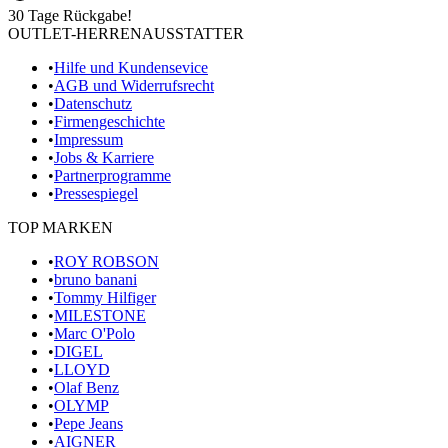
30 Tage Rückgabe!
OUTLET-HERRENAUSSTATTER
•
Hilfe und Kundensevice
•
AGB und Widerrufsrecht
•
Datenschutz
•
Firmengeschichte
•
Impressum
•
Jobs & Karriere
•
Partnerprogramme
•
Pressespiegel
TOP MARKEN
•
ROY ROBSON
•
bruno banani
•
Tommy Hilfiger
•
MILESTONE
•
Marc O'Polo
•
DIGEL
•
LLOYD
•
Olaf Benz
•
OLYMP
•
Pepe Jeans
•
AIGNER